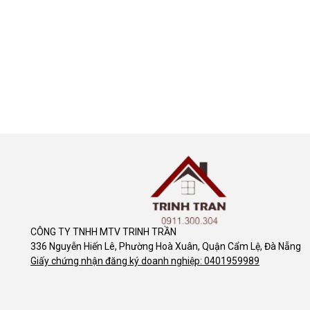
CÔNG TY TNHH MTV TRINH TRẦN
336 Nguyễn Hiến Lê, Phường Hoà Xuân, Quận Cẩm Lệ, Đà Nẵng
Giấy chứng nhận đăng ký doanh nghiệp: 0401959989