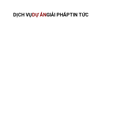
DỊCH VỤ
DỰ ÁN
GIẢI PHÁP
TIN TỨC