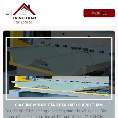
PROFILE
GIA CÔNG MỐI NỐI BẰNG BĂNG KEO CHỐNG THẤM
Gia cố mối nối bằng băng keo chống thấm chuyên dụng – Giải
CHUYÊN DỤNG
pháp hiệu quả cho mái tôn, liên hệ Trinh Trần: 0911 300 304.