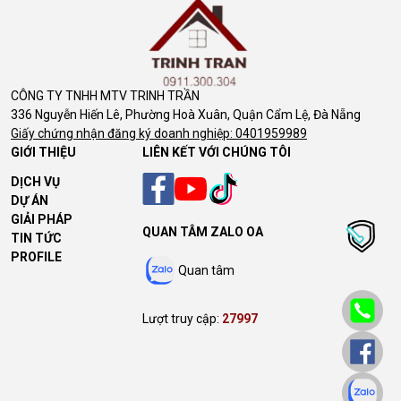
CÔNG TY TNHH MTV TRINH TRẦN
336 Nguyễn Hiến Lê, Phường Hoà Xuân, Quận Cẩm Lệ, Đà Nẵng
Giấy chứng nhận đăng ký doanh nghiệp: 0401959989
GIỚI THIỆU
LIÊN KẾT VỚI CHÚNG TÔI
DỊCH VỤ
DỰ ÁN
GIẢI PHÁP
QUAN TÂM ZALO OA
TIN TỨC
PROFILE
Quan tâm
Lượt truy cập:
27997