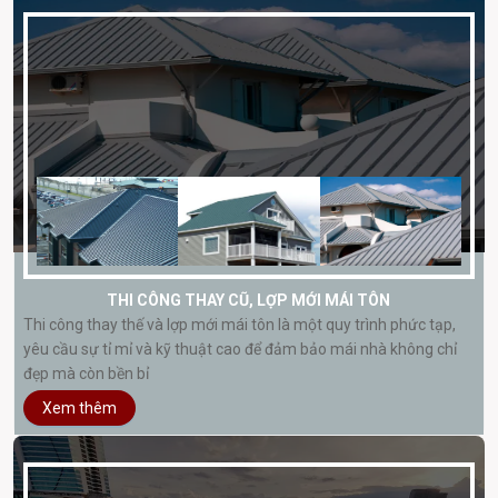
THI CÔNG THAY CŨ, LỢP MỚI MÁI TÔN
Thi công thay thế và lợp mới mái tôn là một quy trình phức tạp,
yêu cầu sự tỉ mỉ và kỹ thuật cao để đảm bảo mái nhà không chỉ
đẹp mà còn bền bỉ
Xem thêm