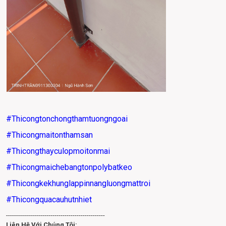
#Thicongtonchongthamtuongngoai
#Thicongmaitonthamsan
#Thicongthayculopmoitonmai
#Thicongmaichebangtonpolybatkeo
#Thicongkekhunglappinnangluongmattroi
#Thicongquacauhutnhiet
-------------------------------------------------
Liên Hệ Với Chúng Tôi: