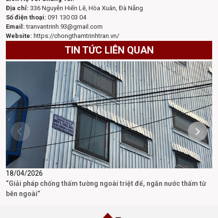
Địa chỉ:
336 Nguyễn Hiến Lê, Hòa Xuân, Đà Nẵng
Số điện thoại:
091 130 03 04
Email:
tranvantrinh.93@gmail.com
Website:
https://chongthamtrinhtran.vn/
TIN TỨC LIÊN QUAN
18/04/2026
1
“Giải pháp chống thấm tường ngoài triệt để, ngăn nước thấm từ
T
bên ngoài”
P