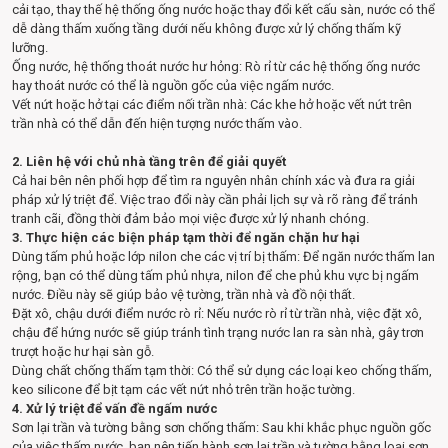
cải tạo, thay thế hệ thống ống nước hoặc thay đổi kết cấu sàn, nước có thể
dễ dàng thấm xuống tầng dưới nếu không được xử lý chống thấm kỹ
lưỡng.
Ống nước, hệ thống thoát nước hư hỏng: Rò rỉ từ các hệ thống ống nước
hay thoát nước có thể là nguồn gốc của việc ngấm nước.
Vết nứt hoặc hở tại các điểm nối trần nhà: Các khe hở hoặc vết nứt trên
trần nhà có thể dẫn đến hiện tượng nước thấm vào.
2. Liên hệ với chủ nhà tầng trên để giải quyết
Cả hai bên nên phối hợp để tìm ra nguyên nhân chính xác và đưa ra giải
pháp xử lý triệt để. Việc trao đổi này cần phải lịch sự và rõ ràng để tránh
tranh cãi, đồng thời đảm bảo mọi việc được xử lý nhanh chóng.
3. Thực hiện các biện pháp tạm thời để ngăn chặn hư hại
Dùng tấm phủ hoặc lớp nilon che các vị trí bị thấm: Để ngăn nước thấm lan
rộng, bạn có thể dùng tấm phủ nhựa, nilon để che phủ khu vực bị ngấm
nước. Điều này sẽ giúp bảo vệ tường, trần nhà và đồ nội thất.
Đặt xô, chậu dưới điểm nước rò rỉ: Nếu nước rò rỉ từ trần nhà, việc đặt xô,
chậu để hứng nước sẽ giúp tránh tình trạng nước lan ra sàn nhà, gây trơn
trượt hoặc hư hại sàn gỗ.
Dùng chất chống thấm tạm thời: Có thể sử dụng các loại keo chống thấm,
keo silicone để bịt tạm các vết nứt nhỏ trên trần hoặc tường.
4. Xử lý triệt để vấn đề ngấm nước
Sơn lại trần và tường bằng sơn chống thấm: Sau khi khắc phục nguồn gốc
của việc thấm nước, bạn nên tiến hành sơn lại trần và tường bằng loại sơn