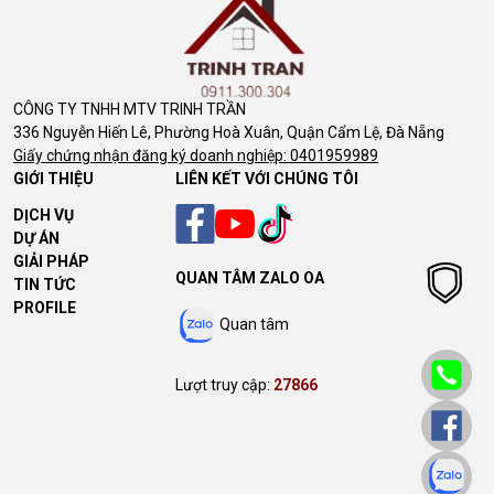
CÔNG TY TNHH MTV TRINH TRẦN
336 Nguyễn Hiến Lê, Phường Hoà Xuân, Quận Cẩm Lệ, Đà Nẵng
Giấy chứng nhận đăng ký doanh nghiệp: 0401959989
GIỚI THIỆU
LIÊN KẾT VỚI CHÚNG TÔI
DỊCH VỤ
DỰ ÁN
GIẢI PHÁP
QUAN TÂM ZALO OA
TIN TỨC
PROFILE
Quan tâm
Lượt truy cập:
27866