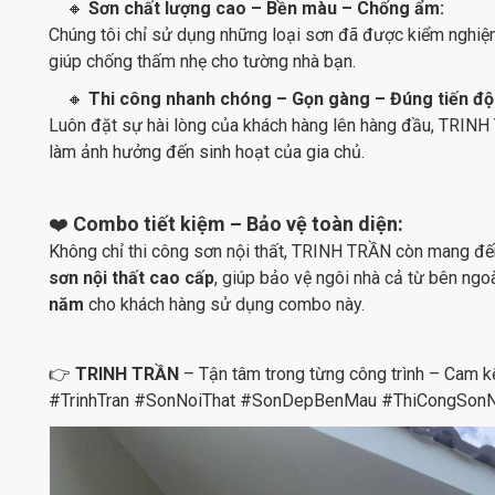
🔸
Sơn chất lượng cao – Bền màu – Chống ẩm:
Chúng tôi chỉ sử dụng những loại sơn đã được kiểm nghiệ
giúp chống thấm nhẹ cho tường nhà bạn.
🔸
Thi công nhanh chóng – Gọn gàng – Đúng tiến độ
Luôn đặt sự hài lòng của khách hàng lên hàng đầu, TRINH 
làm ảnh hưởng đến sinh hoạt của gia chủ.
❤️
Combo tiết kiệm – Bảo vệ toàn diện:
Không chỉ thi công sơn nội thất, TRINH TRẦN còn mang đ
sơn nội thất cao cấp
, giúp bảo vệ ngôi nhà cả từ bên ngoà
năm
cho khách hàng sử dụng combo này.
👉
TRINH TRẦN
– Tận tâm trong từng công trình – Cam kế
#TrinhTran #SonNoiThat #SonDepBenMau #ThiCongSonN