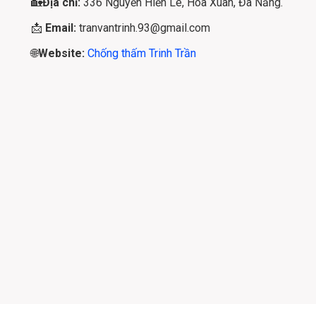
🏡
Địa chỉ:
336 Nguyễn Hiến Lê, Hòa Xuân, Đà Nẵng.
📩
Email:
tranvantrinh.93@gmail.com
🌐
Website:
Chống thấm Trinh Trần