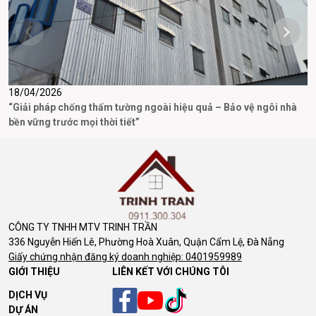
18/04/2026
3
“Giải pháp chống thấm tường ngoài hiệu quả – Bảo vệ ngôi nhà
D
bền vững trước mọi thời tiết”
CÔNG TY TNHH MTV TRINH TRẦN
336 Nguyễn Hiến Lê, Phường Hoà Xuân, Quận Cẩm Lệ, Đà Nẵng
Giấy chứng nhận đăng ký doanh nghiệp: 0401959989
GIỚI THIỆU
LIÊN KẾT VỚI CHÚNG TÔI
DỊCH VỤ
DỰ ÁN