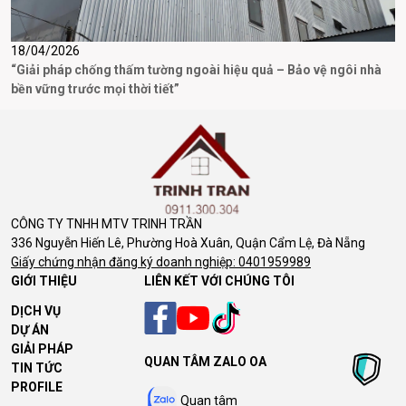
18/04/2026
3
“Giải pháp chống thấm tường ngoài hiệu quả – Bảo vệ ngôi nhà
D
bền vững trước mọi thời tiết”
CÔNG TY TNHH MTV TRINH TRẦN
336 Nguyễn Hiến Lê, Phường Hoà Xuân, Quận Cẩm Lệ, Đà Nẵng
Giấy chứng nhận đăng ký doanh nghiệp: 0401959989
GIỚI THIỆU
LIÊN KẾT VỚI CHÚNG TÔI
DỊCH VỤ
DỰ ÁN
GIẢI PHÁP
QUAN TÂM ZALO OA
TIN TỨC
PROFILE
Quan tâm