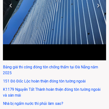
Bảng giá thi công đóng tôn chống thấm tại Đà Nẵng năm 
2025
151 Đô Đốc Lộc hoàn thiện đóng tôn tường ngoài
K1179 Nguyễn Tất Thành hoàn thiện đóng tôn tường ngoài 
và sàn mái
Nhà bị ngấm nước thì phải làm sao?