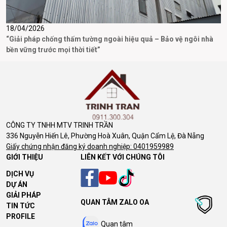
18/04/2026
3
“Giải pháp chống thấm tường ngoài hiệu quả – Bảo vệ ngôi nhà
D
bền vững trước mọi thời tiết”
CÔNG TY TNHH MTV TRINH TRẦN
336 Nguyễn Hiến Lê, Phường Hoà Xuân, Quận Cẩm Lệ, Đà Nẵng
Giấy chứng nhận đăng ký doanh nghiệp: 0401959989
GIỚI THIỆU
LIÊN KẾT VỚI CHÚNG TÔI
DỊCH VỤ
DỰ ÁN
GIẢI PHÁP
QUAN TÂM ZALO OA
TIN TỨC
PROFILE
Quan tâm