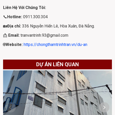
Liên Hệ Với Chúng Tôi:
📞
Hotline: 
0911.300.304
🏡
Địa chỉ: 
336 Nguyễn Hiến Lê, Hòa Xuân, Đà Nẵng.
📩 
Email: 
tranvantrinh.93@gmail.com
🌐
Website: 
https://chongthamtrinhtran.vn/du-an
DỰ ÁN LIÊN QUAN