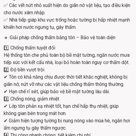
✅ Các vết nứt nhỏ xuất hiện do giãn nở vật liệu, tạo điều kiện 
cho nước xâm nhập.
✅ Nhà tiếp giáp khu vực trống hoặc tường bị hấp nhiệt mạnh 
khiến hơi nước ngưng tụ, gây thấm.
🔹 Giải pháp chống thấm bằng tôn – Bảo vệ toàn diện
1️⃣ Chống thấm tuyệt đối
Hệ thống tôn che phủ toàn bộ bề mặt tường, ngăn nước mưa 
tiếp xúc với kết cấu nhà, loại bỏ hoàn toàn nguy cơ thấm dột.
2️⃣ Độ bền vượt trội
✔ Tôn có khả năng chịu được thời tiết khắc nghiệt, không bị 
giãn nở, nứt vỡ như các vật liệu chống thấm thông thường.
✔ Hạn chế rỉ sét, giúp bảo vệ bề mặt tường lâu dài.
3️⃣ Chống nóng, giảm nhiệt
✔ Lớp tôn phản xạ nhiệt tốt, hạn chế hấp thụ nhiệt, giúp 
không gian bên trong mát hơn.
✔ Giảm hiện tượng tường bị nung nóng vào mùa hè, ngăn hơi 
ẩm ngưng tụ gây thấm ngược.
4️⃣ Thi công nhanh chóng, tiết kiệm chi phí