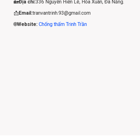
🏡
Địa chỉ:
336 Nguyễn Hiến Lê, Hòa Xuân, Đà Nẵng.
📩
Email:
tranvantrinh.93@gmail.com
🌐
Website:
Chống thấm Trinh Trần