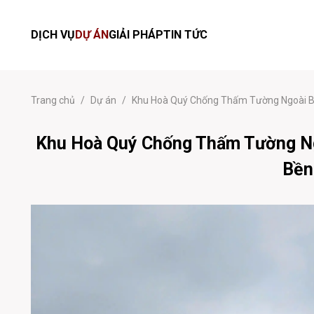
DỊCH VỤ
DỰ ÁN
GIẢI PHÁP
TIN TỨC
Trang chủ
/
Dự án
/
Khu Hoà Quý Chống Thấm Tường Ngoài Bằ
Khu Hoà Quý Chống Thấm Tường Ngo
Bền