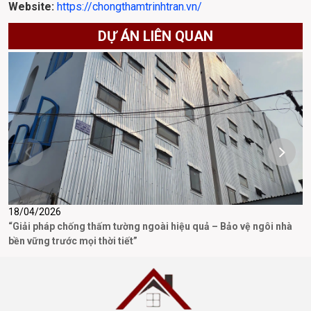
Website: 
https://chongthamtrinhtran.vn/
DỰ ÁN LIÊN QUAN
18/04/2026
3
“Giải pháp chống thấm tường ngoài hiệu quả – Bảo vệ ngôi nhà
D
bền vững trước mọi thời tiết”