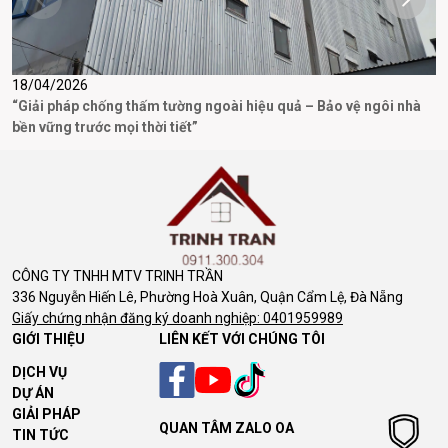
18/04/2026
3
“Giải pháp chống thấm tường ngoài hiệu quả – Bảo vệ ngôi nhà
D
bền vững trước mọi thời tiết”
CÔNG TY TNHH MTV TRINH TRẦN
336 Nguyễn Hiến Lê, Phường Hoà Xuân, Quận Cẩm Lệ, Đà Nẵng
Giấy chứng nhận đăng ký doanh nghiệp: 0401959989
GIỚI THIỆU
LIÊN KẾT VỚI CHÚNG TÔI
DỊCH VỤ
DỰ ÁN
GIẢI PHÁP
QUAN TÂM ZALO OA
TIN TỨC