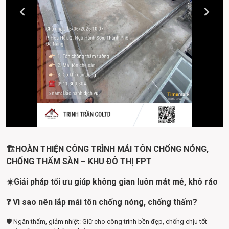
🏗️
HOÀN THIỆN CÔNG TRÌNH MÁI TÔN CHỐNG NÓNG, 
CHỐNG THẤM SÀN – KHU ĐÔ THỊ FPT
​☀️
Giải pháp tối ưu giúp không gian luôn mát mẻ, khô ráo
​❓ 
Vì sao nên lắp mái tôn chống nóng, chống thấm?
🛡️ Ngăn thấm, giảm nhiệt: Giữ cho công trình bền đẹp, chống chịu tốt