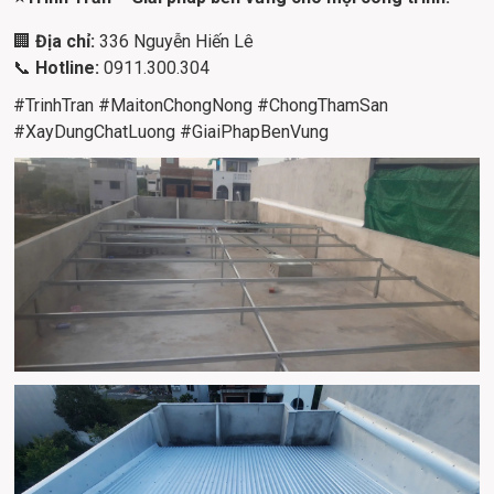
🏢 
Địa chỉ:
 336 Nguyễn Hiến Lê
📞 
Hotline:
 0911.300.304
#TrinhTran #MaitonChongNong #ChongThamSan 
#XayDungChatLuong #GiaiPhapBenVung