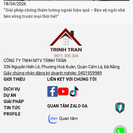
18/04/2026
3
“Giải pháp chống thấm tường ngoài hiệu quả – Bảo vệ ngôi nhà
D
bền vững trước mọi thời tiết”
CÔNG TY TNHH MTV TRINH TRẦN
336 Nguyễn Hiến Lê, Phường Hoà Xuân, Quận Cẩm Lệ, Đà Nẵng
Giấy chứng nhận đăng ký doanh nghiệp: 0401959989
GIỚI THIỆU
LIÊN KẾT VỚI CHÚNG TÔI
DỊCH VỤ
DỰ ÁN
GIẢI PHÁP
QUAN TÂM ZALO OA
TIN TỨC
PROFILE
Quan tâm