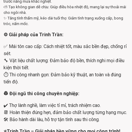
trước nắng mưa khắc nghiệt.
⛅ Tạo không gian dễ chịu: Giúp điều hòa nhiệt độ, mang lại sự thoải mái
cho ngôi nhà.
✨ Tăng tính thẩm mỹ, kéo dài tuổi thọ: Giảm tình trạng xuống cấp, bong
tróc, nấm mốc.
⚙️ 
Giải pháp của Trinh Trần:
✅ Mái tôn cao cấp: Cách nhiệt tốt, màu sắc bền đẹp, chống rỉ 
sét.
🔧 Vật liệu chất lượng: Đảm bảo độ bền, thích nghi mọi điều 
kiện thời tiết.
⏱️ Thi công nhanh gọn: Đảm bảo kỹ thuật, an toàn và đúng 
tiến độ.
👷 
Đội ngũ thi công chuyên nghiệp:
✔️ Thợ lành nghề, làm việc tỉ mỉ, trách nhiệm cao.
📆 Hoàn thiện đúng hẹn, đảm bảo chất lượng từng hạng mục.
🛠️ Bảo hành dài lâu, hỗ trợ tận tình sau thi công.
⭐
Trinh Trần – Giải pháp bền vững cho mọi công trình!