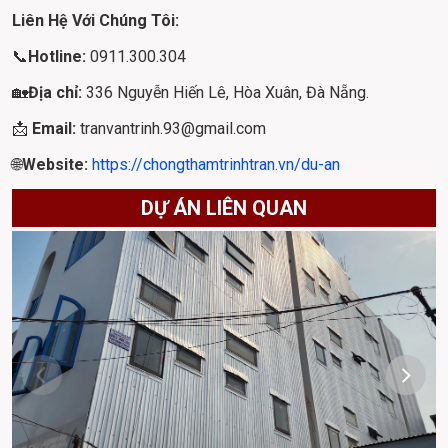
Liên Hệ Với Chúng Tôi:
📞
Hotline: 
0911.300.304
🏡
Địa chỉ: 
336 Nguyễn Hiến Lê, Hòa Xuân, Đà Nẵng.
📩 
Email: 
tranvantrinh.93@gmail.com
🌐
Website: 
https://chongthamtrinhtran.vn/du-an
DỰ ÁN LIÊN QUAN