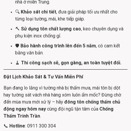
nhà ở miền Trung.
🔍 
Khảo sát chi tiết
, đưa giải pháp tối ưu nhất cho 
từng loại tường, mái, khe tiếp giáp.
🔨 
Sử dụng tôn chất lượng cao
, keo chuyên dụng và 
phụ kiện inox chống gỉ.
🛡️ 
Bảo hành công trình lên đến 5 năm
, có cam kết 
bằng văn bản.
🧹 
Thi công sạch sẽ, gọn gàng, an toàn tuyệt đối.
Đặt Lịch Khảo Sát & Tư Vấn Miễn Phí
Bạn đang lo lắng vì tường nhà bị thấm mưa, mái tôn bị dột 
hay tường sát vách nhà hàng xóm luôn ẩm mốc? Đừng chờ 
đến mùa mưa mới xử lý – hãy 
đóng tôn chống thấm chủ 
động ngay hôm nay
 cùng đội ngũ tận tâm của 
Chống 
Thấm Trinh Trần
.
📞 
Hotline
: 0911 300 304