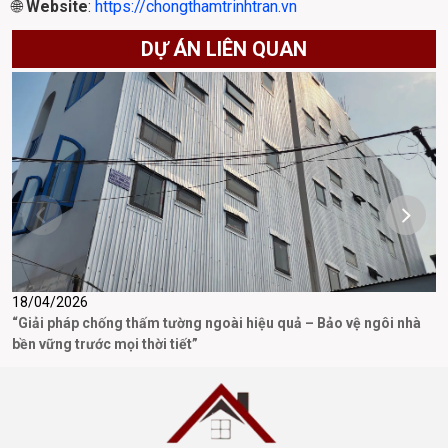
🌐 
Website
: 
https://chongthamtrinhtran.vn
DỰ ÁN LIÊN QUAN
18/04/2026
3
“Giải pháp chống thấm tường ngoài hiệu quả – Bảo vệ ngôi nhà
D
bền vững trước mọi thời tiết”