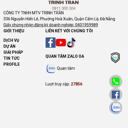
CÔNG TY TNHH MTV TRINH TRẦN
336 Nguyễn Hiến Lê, Phường Hoà Xuân, Quận Cẩm Lệ, Đà Nẵng
Giấy chứng nhận đăng ký doanh nghiệp: 0401959989
GIỚI THIỆU
LIÊN KẾT VỚI CHÚNG TÔI
DỊCH VỤ
DỰ ÁN
GIẢI PHÁP
QUAN TÂM ZALO OA
TIN TỨC
PROFILE
Quan tâm
Lượt truy cập:
27856