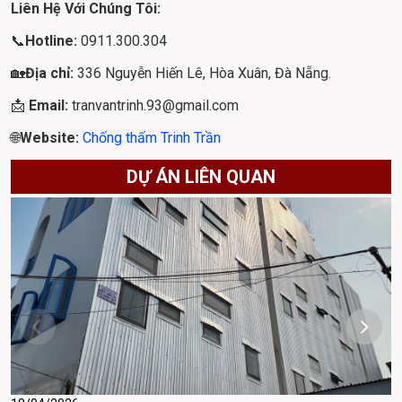
Liên Hệ Với Chúng Tôi:
📞
Hotline: 
0911.300.304
🏡
Địa chỉ: 
336 Nguyễn Hiến Lê, Hòa Xuân, Đà Nẵng.
📩 
Email: 
tranvantrinh.93@gmail.com
🌐
Website: 
Chống thấm Trinh Trần
DỰ ÁN LIÊN QUAN