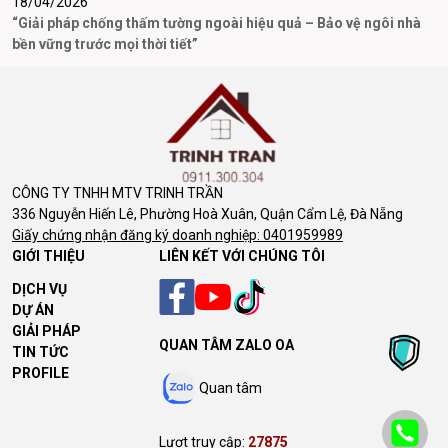
18/04/2026
3
“Giải pháp chống thấm tường ngoài hiệu quả – Bảo vệ ngôi nhà
D
bền vững trước mọi thời tiết”
CÔNG TY TNHH MTV TRINH TRẦN
336 Nguyễn Hiến Lê, Phường Hoà Xuân, Quận Cẩm Lệ, Đà Nẵng
Giấy chứng nhận đăng ký doanh nghiệp: 0401959989
GIỚI THIỆU
LIÊN KẾT VỚI CHÚNG TÔI
DỊCH VỤ
DỰ ÁN
GIẢI PHÁP
QUAN TÂM ZALO OA
TIN TỨC
PROFILE
Quan tâm
Lượt truy cập:
27875