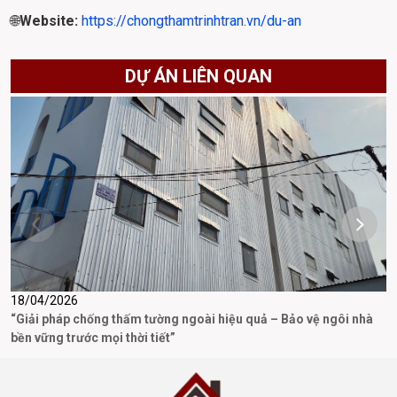
🌐
Website: 
https://chongthamtrinhtran.vn/du-an
DỰ ÁN LIÊN QUAN
18/04/2026
3
“Giải pháp chống thấm tường ngoài hiệu quả – Bảo vệ ngôi nhà
D
bền vững trước mọi thời tiết”