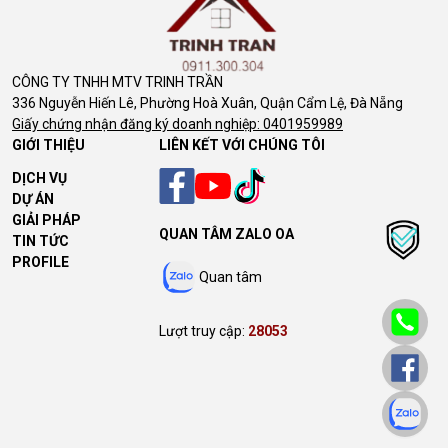
CÔNG TY TNHH MTV TRINH TRẦN
336 Nguyễn Hiến Lê, Phường Hoà Xuân, Quận Cẩm Lệ, Đà Nẵng
Giấy chứng nhận đăng ký doanh nghiệp: 0401959989
GIỚI THIỆU
LIÊN KẾT VỚI CHÚNG TÔI
DỊCH VỤ
DỰ ÁN
GIẢI PHÁP
QUAN TÂM ZALO OA
TIN TỨC
PROFILE
Quan tâm
Lượt truy cập:
28053