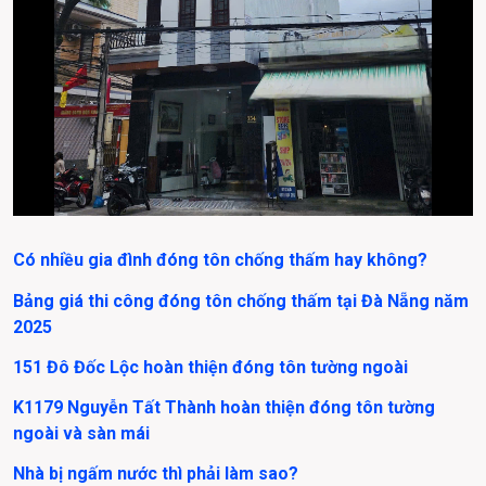
Có nhiều gia đình đóng tôn chống thấm hay không?
Bảng giá thi công đóng tôn chống thấm tại Đà Nẵng năm 
2025
151 Đô Đốc Lộc hoàn thiện đóng tôn tường ngoài
K1179 Nguyễn Tất Thành hoàn thiện đóng tôn tường 
ngoài và sàn mái
Nhà bị ngấm nước thì phải làm sao?