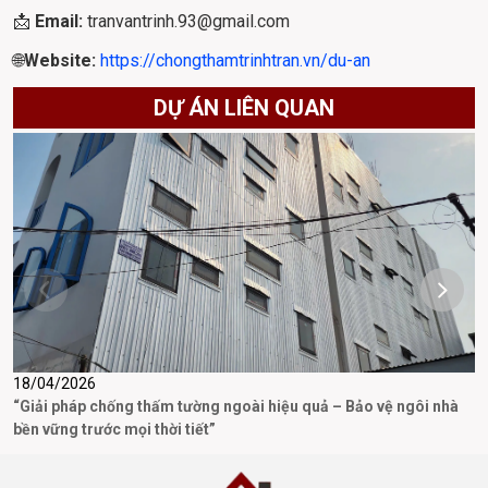
📩 
Email: 
tranvantrinh.93@gmail.com
🌐
Website: 
https://chongthamtrinhtran.vn/du-an
DỰ ÁN LIÊN QUAN
18/04/2026
3
“Giải pháp chống thấm tường ngoài hiệu quả – Bảo vệ ngôi nhà
D
bền vững trước mọi thời tiết”