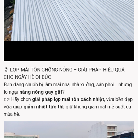
🌞 LỢP MÁI TÔN CHỐNG NÓNG – GIẢI PHÁP HIỆU QUẢ 
CHO NGÀY HÈ OI BỨC
Bạn đang chuẩn bị làm mái nhà, nhà xưởng, sân phơi… nhưng 
lo ngại 
nắng nóng gay gắt
?
👉 Hãy chọn 
giải pháp lợp mái tôn cách nhiệt
, vừa bền đẹp 
vừa giúp 
giảm nhiệt tức thì
, giữ không gian mát mẻ suốt cả 
mùa hè.