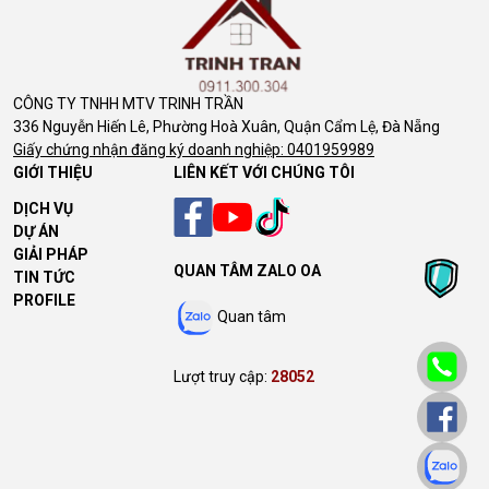
CÔNG TY TNHH MTV TRINH TRẦN
336 Nguyễn Hiến Lê, Phường Hoà Xuân, Quận Cẩm Lệ, Đà Nẵng
Giấy chứng nhận đăng ký doanh nghiệp: 0401959989
GIỚI THIỆU
LIÊN KẾT VỚI CHÚNG TÔI
DỊCH VỤ
DỰ ÁN
GIẢI PHÁP
QUAN TÂM ZALO OA
TIN TỨC
PROFILE
Quan tâm
Lượt truy cập:
28052