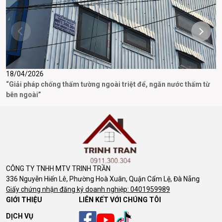
18/04/2026
1
“Giải pháp chống thấm tường ngoài triệt để, ngăn nước thấm từ
T
bên ngoài”
P
CÔNG TY TNHH MTV TRINH TRẦN
336 Nguyễn Hiến Lê, Phường Hoà Xuân, Quận Cẩm Lệ, Đà Nẵng
Giấy chứng nhận đăng ký doanh nghiệp: 0401959989
GIỚI THIỆU
LIÊN KẾT VỚI CHÚNG TÔI
DỊCH VỤ