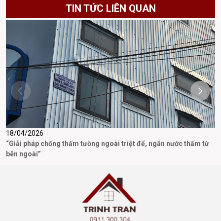
TIN TỨC LIÊN QUAN
18/04/2026
1
“Giải pháp chống thấm tường ngoài triệt để, ngăn nước thấm từ
T
bên ngoài”
P