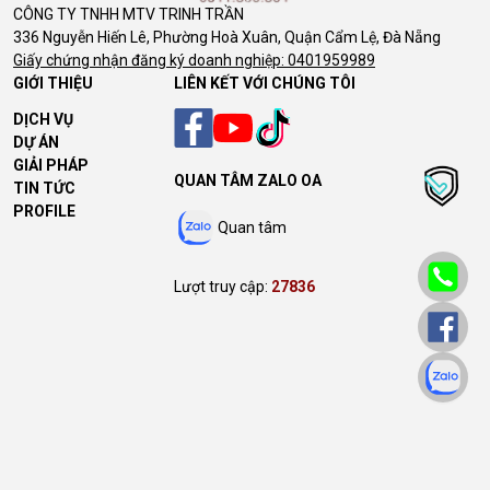
CÔNG TY TNHH MTV TRINH TRẦN
336 Nguyễn Hiến Lê, Phường Hoà Xuân, Quận Cẩm Lệ, Đà Nẵng
Giấy chứng nhận đăng ký doanh nghiệp: 0401959989
GIỚI THIỆU
LIÊN KẾT VỚI CHÚNG TÔI
DỊCH VỤ
DỰ ÁN
GIẢI PHÁP
QUAN TÂM ZALO OA
TIN TỨC
PROFILE
Quan tâm
Lượt truy cập:
27836