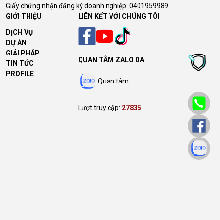
Giấy chứng nhận đăng ký doanh nghiệp: 0401959989
GIỚI THIỆU
LIÊN KẾT VỚI CHÚNG TÔI
DỊCH VỤ
DỰ ÁN
GIẢI PHÁP
QUAN TÂM ZALO OA
TIN TỨC
PROFILE
Quan tâm
Lượt truy cập:
27835