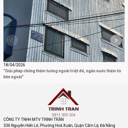
18/04/2026
1
“Giải pháp chống thấm tường ngoài triệt để, ngăn nước thấm từ
T
bên ngoài”
P
CÔNG TY TNHH MTV TRINH TRẦN
336 Nguyễn Hiến Lê, Phường Hoà Xuân, Quận Cẩm Lệ, Đà Nẵng