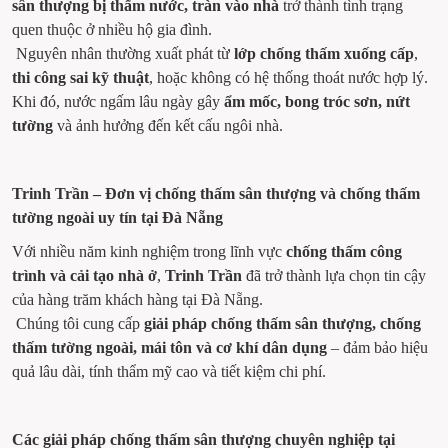
sân thượng bị thấm nước, tràn vào nhà
 trở thành tình trạng 
quen thuộc ở nhiều hộ gia đình.
 Nguyên nhân thường xuất phát từ 
lớp chống thấm xuống cấp
, 
thi công sai kỹ thuật
, hoặc không có hệ thống thoát nước hợp lý. 
Khi đó, nước ngấm lâu ngày gây 
ẩm mốc, bong tróc sơn, nứt 
tường
 và ảnh hưởng đến kết cấu ngôi nhà.
Trinh Trần – Đơn vị chống thấm sân thượng và chống thấm 
tường ngoài uy tín tại Đà Nẵng
Với nhiều năm kinh nghiệm trong lĩnh vực 
chống thấm công 
trình và cải tạo nhà ở
, 
Trinh Trần
 đã trở thành lựa chọn tin cậy 
của hàng trăm khách hàng tại Đà Nẵng.
 Chúng tôi cung cấp 
giải pháp chống thấm sân thượng, chống 
thấm tường ngoài, mái tôn và cơ khí dân dụng
 – đảm bảo hiệu 
quả lâu dài, tính thẩm mỹ cao và tiết kiệm chi phí.
Các giải pháp chống thấm sân thượng chuyên nghiệp tại 