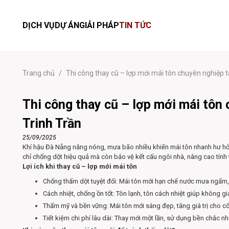
DỊCH VỤ
DỰ ÁN
GIẢI PHÁP
TIN TỨC
Trang chủ
/
Thi công thay cũ – lợp mới mái tôn chuyên nghiệp t
Thi công thay cũ – lợp mới mái tôn 
Trinh Trần
25/09/2025
Khí hậu Đà Nẵng nắng nóng, mưa bão nhiều khiến mái tôn nhanh hư hỏng
chỉ chống dột hiệu quả mà còn bảo vệ kết cấu ngôi nhà, nâng cao tính t
Lợi ích khi thay cũ – lợp mới mái tôn
Chống thấm dột tuyệt đối: Mái tôn mới hạn chế nước mưa ngấm, 
Cách nhiệt, chống ồn tốt: Tôn lạnh, tôn cách nhiệt giúp không gi
Thẩm mỹ và bền vững: Mái tôn mới sáng đẹp, tăng giá trị cho cô
Tiết kiệm chi phí lâu dài: Thay mới một lần, sử dụng bền chắc nhi