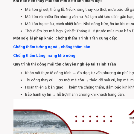
Khi nào nên thay mái tôn mới để tránh thấm dột?
Mái tôn gỉ sét, thủng lỗ: Nếu không thay kịp thời, mưa bão dễ g
Mái tôn vá nhiều lần nhưng vẫn hư: Vá tạm chỉ kéo dài ngắn hạn,
Mái tôn bạc màu, cách nhiệt kém: Nhà nóng bức, ồn ào khi mưa 
Thời điểm lợp mái hợp lý nhất: Tháng 3–5 (trước mùa mưa bão Đà
Một số giải pháp khác chống thấm Trinh Trần cung cấp:
Chống thấm tường ngoài, chống thấm sàn
Chống thấm bằng màng khò nóng
Quy trình thi công mái tôn chuyên nghiệp tại Trinh Trần
Khảo sát thực tế công trình → đo đạc, tư vấn phương án phù hợ
Thi công thay cũ – lợp mới mái tôn → tháo dỡ mái cũ, lợp mái 
Hoàn thiện & bàn giao → kiểm tra chống thấm, đảm bảo kín khít
Bảo hành uy tín → hỗ trợ nhanh chóng khi khách hàng cần.