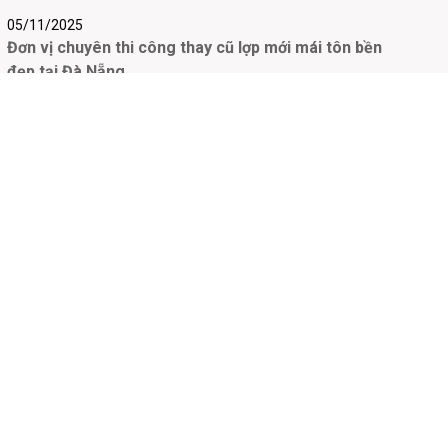
05/11/2025
Đơn vị chuyên thi công thay cũ lợp mới mái tôn bền
đẹp tại Đà Nẵng
04/11/2025
3 Cách chống thấm tường liền kề triệt để nhất – Giải
pháp chống thấm bền vững
29/10/2025
Ưu điểm các loại tôn phổ biến hiện nay được chọn
trong chống thấm nhà ở, chống thấm công trình
28/10/2025
Kinh nghiệm thi công chống thấm mái tôn bền đẹp,
hiệu quả lâu dài – Bí quyết từ Trinh Trần
 ltd.
27/10/2025