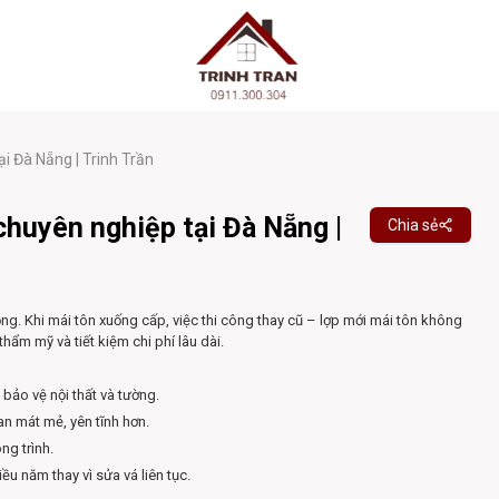
ại Đà Nẵng | Trinh Trần
chuyên nghiệp tại Đà Nẵng |
Chia sẻ
. Khi mái tôn xuống cấp, việc thi công thay cũ – lợp mới mái tôn không
hẩm mỹ và tiết kiệm chi phí lâu dài.
bảo vệ nội thất và tường.
an mát mẻ, yên tĩnh hơn.
ng trình.
ều năm thay vì sửa vá liên tục.