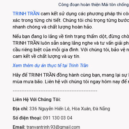
Công đoạn hoàn thiện Mái tôn chống
TRINH TRẦN
cam kết sử dụng các phương pháp thi công
xác trong từng chi tiết. Chúng tôi chú trọng từng bước
nhanh chóng và chất lượng hoàn hảo.
Nếu bạn đang lo lắng về tình trạng thấm dột, đừng chờ
TRINH TRẦN
luôn sẵn sàng lắng nghe và tư vấn giải p
cầu riêng biệt của mỗi gia đình. Với chúng tôi, bảo vệ
cam kết về chất lượng và uy tín.
Xem thêm dự án thực tế tại Trinh Trần
Hãy để
TRINH TRẦN
đồng hành cùng bạn, mang lại sự 
mùa mưa bão. Liên hệ với chúng tôi ngay hôm nay để n
-------------------------------------------------
Liên Hệ Với Chúng Tôi:
Địa chỉ:
336 Nguyễn Hiến Lê, Hòa Xuân, Đà Nẵng
Số điện thoại:
091 130 03 04
Email:
tranvantrinh.93@gmail.com