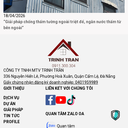
18/04/2026
1
“Giải pháp chống thấm tường ngoài triệt để, ngăn nước thấm từ
T
bên ngoài”
P
CÔNG TY TNHH MTV TRINH TRẦN
336 Nguyễn Hiến Lê, Phường Hoà Xuân, Quận Cẩm Lệ, Đà Nẵng
Giấy chứng nhận đăng ký doanh nghiệp: 0401959989
GIỚI THIỆU
LIÊN KẾT VỚI CHÚNG TÔI
DỊCH VỤ
DỰ ÁN
GIẢI PHÁP
QUAN TÂM ZALO OA
TIN TỨC
PROFILE
Quan tâm