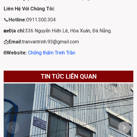
Liên Hệ Với Chúng Tôi:
📞
Hotline:
0911.300.304
🏡
Địa chỉ:
336 Nguyễn Hiến Lê, Hòa Xuân, Đà Nẵng.
📩
Email:
tranvantrinh.93@gmail.com
🌐
Website: 
Chống thấm Trinh Trần
TIN TỨC LIÊN QUAN