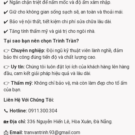
✔️ Ngăn chặn triệt để nấm mốc và độ ẩm xâm nhập.
✔️ Giữ cho không gian sống sạch sẽ, an toàn và thoải mái.
✔️ Bảo vệ nội thất, tiết kiệm chi phí sửa chữa lâu dài.
✔️ Tăng tính thẩm mỹ và giá trị cho ngôi nhà.
Tại sao bạn nên chọn Trinh Trần?
👉 
Chuyên nghiệp:
 Đội ngũ kỹ thuật viên lành nghề, đảm 
bảo thi công đúng tiến độ và chất lượng cao.
👉 
Uy tín: 
Chúng tôi luôn đặt lợi ích của khách hàng lên hàng 
đầu, cam kết giải pháp hiệu quả và lâu dài.
👉 
Thẩm mỹ: 
Không chỉ bảo vệ, mà còn làm đẹp cho tổ ấm 
của bạn.
Liên Hệ Với Chúng Tôi:
📞 
Hotline:
 0911.300.304
🏡
 Địa chỉ: 
336 Nguyễn Hiến Lê, Hòa Xuân, Đà Nẵng.
📩 
Email: 
tranvantrinh.93@gmail.com