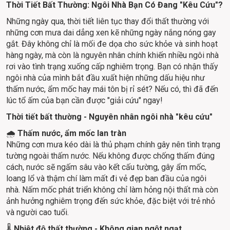
Thời Tiết Bất Thường: Ngôi Nhà Bạn Có Đang "Kêu Cứu"?
Những ngày qua, thời tiết liên tục thay đổi thất thường với 
những cơn mưa dai dẳng xen kẽ những ngày nắng nóng gay 
gắt. Đây không chỉ là mối đe dọa cho sức khỏe và sinh hoạt 
hàng ngày, mà còn là nguyên nhân chính khiến nhiều ngôi nhà 
rơi vào tình trạng xuống cấp nghiêm trọng. Bạn có nhận thấy 
ngôi nhà của mình bắt đầu xuất hiện những dấu hiệu như 
thấm nước, ẩm mốc hay mái tôn bị rỉ sét? Nếu có, thì đã đến 
lúc tổ ấm của bạn cần được "giải cứu" ngay!
Thời tiết bất thường - Nguyên nhân ngôi nhà "kêu cứu"
🌧️ 
Thấm nước, ẩm mốc lan tràn
Những cơn mưa kéo dài là thủ phạm chính gây nên tình trạng 
tường ngoài thấm nước. Nếu không được chống thấm đúng 
cách, nước sẽ ngấm sâu vào kết cấu tường, gây ẩm mốc, 
loang lổ và thậm chí làm mất đi vẻ đẹp ban đầu của ngôi 
nhà. Nấm mốc phát triển không chỉ làm hỏng nội thất mà còn 
ảnh hưởng nghiêm trọng đến sức khỏe, đặc biệt với trẻ nhỏ 
và người cao tuổi.
🌡️
 Nhiệt độ thất thường - Không gian ngột ngạt