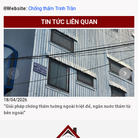
🌐
Website:
Chống thấm Trinh Trần
TIN TỨC LIÊN QUAN
18/04/2026
1
“Giải pháp chống thấm tường ngoài triệt để, ngăn nước thấm từ
T
bên ngoài”
P