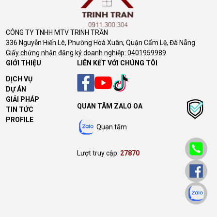
CÔNG TY TNHH MTV TRINH TRẦN
336 Nguyễn Hiến Lê, Phường Hoà Xuân, Quận Cẩm Lệ, Đà Nẵng
Giấy chứng nhận đăng ký doanh nghiệp: 0401959989
GIỚI THIỆU
LIÊN KẾT VỚI CHÚNG TÔI
DỊCH VỤ
DỰ ÁN
GIẢI PHÁP
QUAN TÂM ZALO OA
TIN TỨC
PROFILE
Quan tâm
Lượt truy cập:
27870