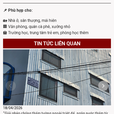
📌 Phù hợp cho:
🏡 Nhà ở, sân thượng, mái hiên
🏢 Văn phòng, quán cà phê, xưởng nhỏ
🏫 Trường học, trung tâm trẻ em, phòng học thêm
TIN TỨC LIÊN QUAN
18/04/2026
1
“Giải pháp chống thấm tường ngoài triệt để, ngăn nước thấm từ
T