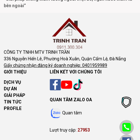
bên ngoài”
P
CÔNG TY TNHH MTV TRINH TRẦN
336 Nguyễn Hiến Lê, Phường Hoà Xuân, Quận Cẩm Lệ, Đà Nẵng
Giấy chứng nhận đăng ký doanh nghiệp: 0401959989
GIỚI THIỆU
LIÊN KẾT VỚI CHÚNG TÔI
DỊCH VỤ
DỰ ÁN
GIẢI PHÁP
QUAN TÂM ZALO OA
TIN TỨC
PROFILE
Quan tâm
Lượt truy cập:
27953